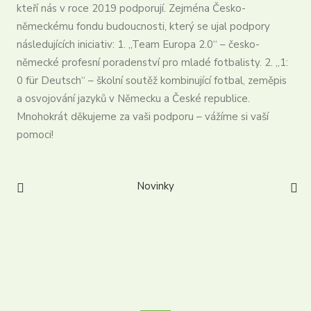
kteří nás v roce 2019 podporují. Zejména Česko-
Partneři
německému fondu budoucnosti, který se ujal podpory
Kontakt
následujících iniciativ: 1. „Team Europa 2.0“ – česko-
Registrovat se
německé profesní poradenství pro mladé fotbalisty. 2. „1:
Login
0 für Deutsch“ – školní soutěž kombinující fotbal, zeměpis
Čeština
a osvojování jazyků v Německu a České republice.
Mnohokrát děkujeme za vaši podporu – vážíme si vaší
pomoci!
Novinky
info@dtfs.de