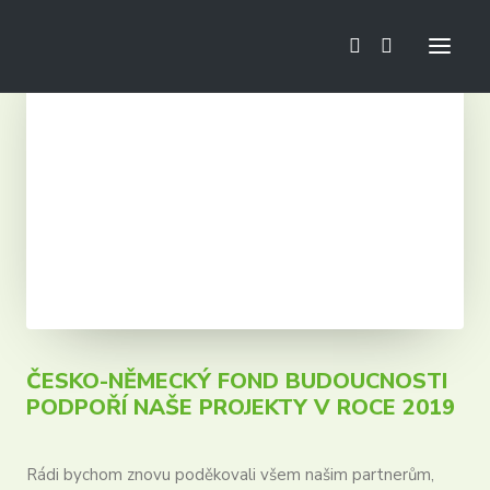
Novinky
Fotbalová škola
Mini Euro
Kempy
Tréninky
Turnaje
Zájezdy
ČESKO-NĚMECKÝ FOND BUDOUCNOSTI
PODPOŘÍ NAŠE PROJEKTY V ROCE 2019
Rádi bychom znovu poděkovali všem našim partnerům,