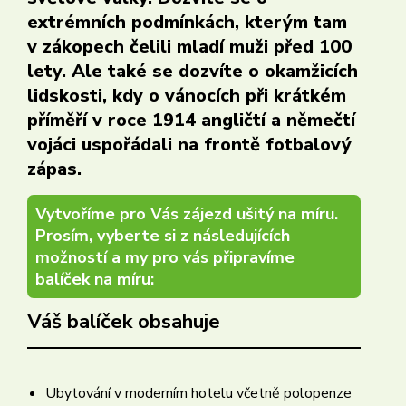
extrémních podmínkách, kterým tam
v zákopech čelili mladí muži před 100
lety. Ale také se dozvíte o okamžicích
lidskosti, kdy o vánocích při krátkém
příměří v roce 1914 angličtí a němečtí
vojáci uspořádali na frontě fotbalový
zápas.
Vytvoříme pro Vás zájezd ušitý na míru.
Prosím, vyberte si z následujících
možností a my pro vás připravíme
balíček na míru:
Váš balíček obsahuje
Ubytování v moderním hotelu včetně polopenze