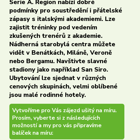
Serie A. Region nabízí dobré
podmínky pro soustředění i přátelské
zápasy s italskými akademiemi. Lze
zajistit tréninky pod vedením
zkušených trenérů z akademie.
Nádherná starobylá centra můžete
vidět v Benátkách, Miláně, Veroně
nebo Bergamu. Navštivte slavné
stadiony jako například San Siro.
Ubytování lze sjednat v různých
cenových skupinách, velmi oblíbené
jsou malé rodinné hotely.
Vytvoříme pro Vás zájezd ušitý na míru.
Prosím, vyberte si z následujících
možností a my pro vás připravíme
balíček na míru: