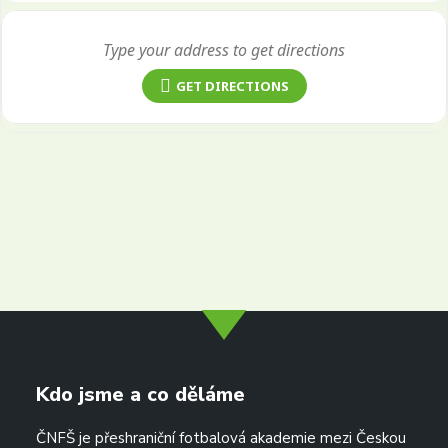
GET DIRECTIONS
info@dtfs.de
Kdo jsme a co děláme
ČNFŠ je přeshraniční fotbalová akademie mezi Českou