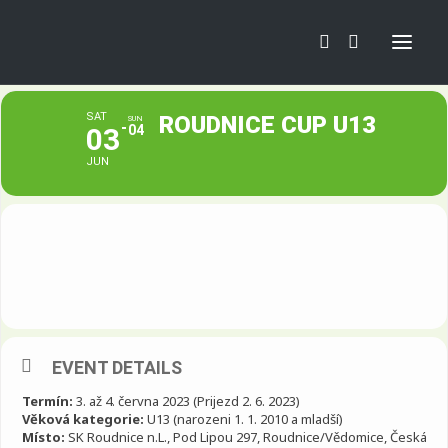
ROUDNICE CUP U13
SAT
ROUDNICE CUP U13
SUN
03
04
Novinky
Fotbalová škola
JUN
Mini Euro
Kempy
Tréninky
Turnaje
Zájezdy
EVENT DETAILS
Termín:
3. až 4. června 2023 (Prijezd 2. 6. 2023)
Věková kategorie:
U13 (narozeni 1. 1. 2010 a mladší)
Místo:
SK Roudnice n.L., Pod Lipou 297, Roudnice/Vědomice, Česká