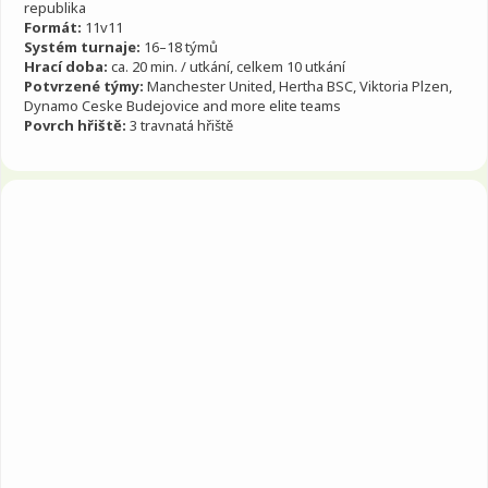
republika
Partneři
Formát:
11v11
Kontakt
Systém turnaje:
16–18 týmů
Hrací doba:
ca. 20 min. / utkání, celkem 10 utkání
Registrovat se
Potvrzené týmy:
Manchester United,
Hertha BSC,
Viktoria Plzen,
Dynamo Ceske Budejovice and more elite teams
Login
Povrch hřiště:
3 travnatá hřiště
Čeština