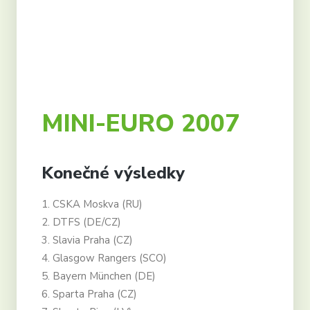
Partneři
Kontakt
Registrovat se
Login
MINI-EURO 2007
Čeština
Konečné výsledky
1. CSKA Moskva (RU)
2. DTFS (DE/CZ)
3. Slavia Praha (CZ)
4. Glasgow Rangers (SCO)
5. Bayern München (DE)
6. Sparta Praha (CZ)