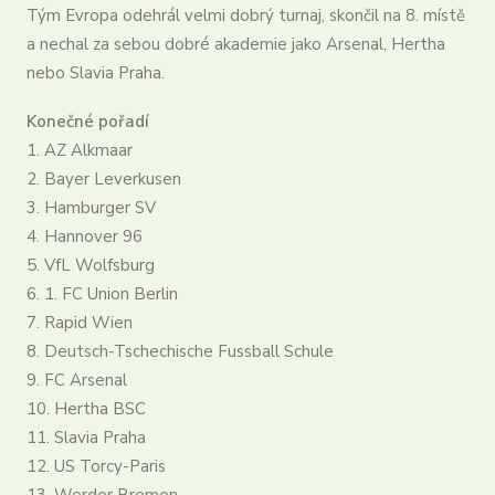
Partneři
Tým Evropa odehrál velmi dobrý turnaj, skončil na 8. místě
a nechal za sebou dobré akademie jako Arsenal, Hertha
Kontakt
nebo Slavia Praha.
Registrovat se
Login
Konečné pořadí
Čeština
1. AZ Alkmaar
2. Bayer Leverkusen
3. Hamburger SV
4. Hannover 96
5. VfL Wolfsburg
6. 1. FC Union Berlin
7. Rapid Wien
8. Deutsch-Tschechische Fussball Schule
9. FC Arsenal
10. Hertha BSC
11. Slavia Praha
12. US Torcy-Paris