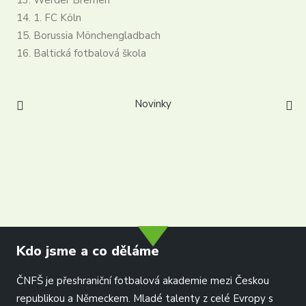
13. Werder Bremen
14. 1. FC Köln
15. Borussia Mönchengladbach
16. Baltická fotbalová škola
Novinky
info@dtfs.de
Kdo jsme a co děláme
ČNFŠ je přeshraniční fotbalová akademie mezi Českou
republikou a Německem. Mladé talenty z celé Evropy s