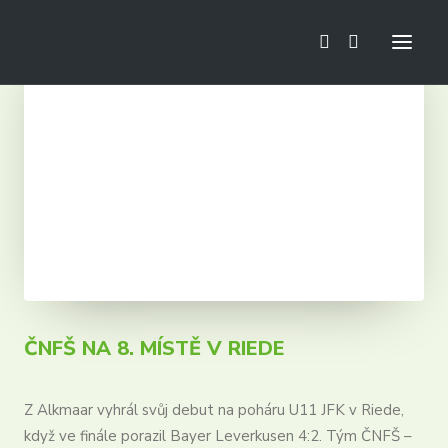
Novinky
Fotbalová škola
Mini Euro
Kempy
Tréninky
Turnaje
Zájezdy
ČNFŠ NA 8. MÍSTĚ V RIEDE
Z Alkmaar vyhrál svůj debut na poháru U11 JFK v Riede,
když ve finále porazil Bayer Leverkusen 4:2. Tým ČNFŠ –