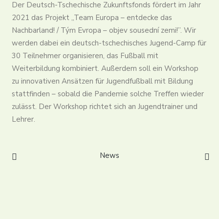
Der Deutsch-Tschechische Zukunftsfonds fördert im Jahr
Kontakt
2021 das Projekt „Team Europa – entdecke das
Partner
Nachbarland! / Tým Evropa – objev sousední zemi!”. Wir
Konto erstellen
werden dabei ein deutsch-tschechisches Jugend-Camp für
Anmelden
30 Teilnehmer organisieren, das Fußball mit
Deutsch
Weiterbildung kombiniert. Außerdem soll ein Workshop
zu innovativen Ansätzen für Jugendfußball mit Bildung
stattfinden – sobald die Pandemie solche Treffen wieder
zulässt. Der Workshop richtet sich an Jugendtrainer und
Lehrer.
News