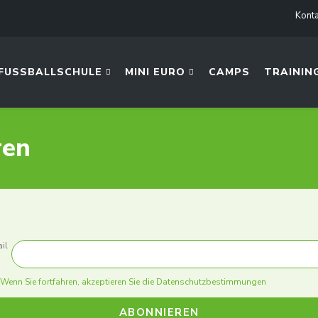
Konta
FUSSBALLSCHULE
MINI EURO
CAMPS
TRAININ
ren
il
Wenn Sie fortfahren, akzeptieren Sie die Datenschutzbestimmungen